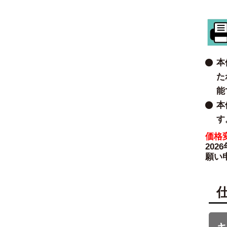
本
た
能
本
す
価格変
20
願い