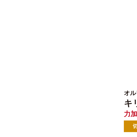
オル
キ
力