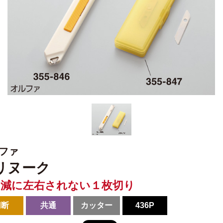
ファ
リヌーク
加減に左右されない１枚切り
切断
共通
カッター
436P