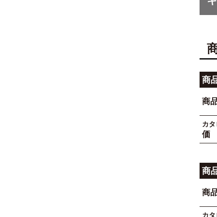
商
商
カタ
価
商
商
カタ