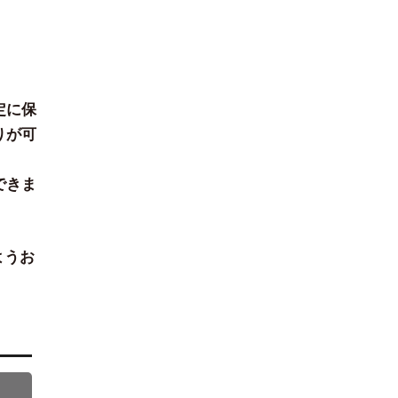
定に保
りが可
できま
ようお