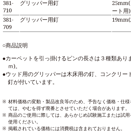
381-
グリッパー用釘
25mm
710
ート用)
381-
グリッパー用釘
19mm
709
○商品説明
●カーペットを引っ掛けるピンの長さは３種類ありま
ｍ)。
●ウッド用のグリッパーは木床用の釘、コンクリー
釘が付いています。
※
材料価格の変動・製品改良等のため、予告なく価格・仕様
ては、やむを得ず廃番とさせていただく場合があります。
※
商品のご使用に際しては、あらかじめ試験施工または試用
使用ください。
※
掲載されている価格には消費税は含まれておりません。