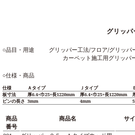
グリッパ
○品目・用途
グリッパー工法/フロア/グリッパ
カーペット施工用グリッパ
○仕様・商品
仕様
Ａタイプ
Ｊタイプ
板寸法
厚6.4×巾25×長1220mm
厚6.4×巾25×長1220mm
ピンの長さ
3mm
4mm
商品
商品名
サ
番号