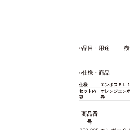
○品目・用途
糊
○仕様・商品
仕様
エンボスＳＬ
セット内
オレンジエンボス
容
巻
商品番
号